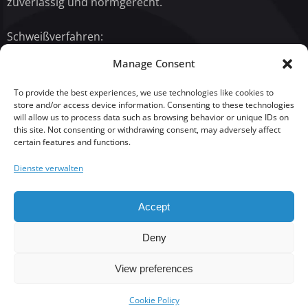
zuverlässig und normgerecht.
Schweißverfahren:
Lichtbogenhandschweißen (MMA)
Manage Consent
Wolfram-Inertgasschweißen (WIG / TIG)
To provide the best experiences, we use technologies like cookies to
Lichtbogenhandschweißen mit umhüllter Elektrode
store and/or access device information. Consenting to these technologies
will allow us to process data such as browsing behavior or unique IDs on
(SMAW)
this site. Not consenting or withdrawing consent, may adversely affect
certain features and functions.
Bolzenschweißen
Punktschweißen
Dienste verwalten
Accept
Mehr Informationennformation
Deny
View preferences
Cookie Policy